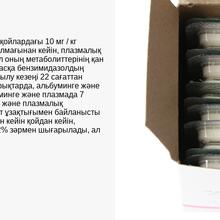
ойлардағы 10 мг / кг
алмағынан кейін, плазмалық
 ал оның метаболиттерінің қан
басқа бензимидазолдың
ылу кезеңі 22 сағаттан
йрықтарда, альбуминге және
минге және плазмада 7
р және плазмалық
ыт ұзақтығымен байланысты
 кейін қойдан кейін,
2% зәрмен шығарылады, ал