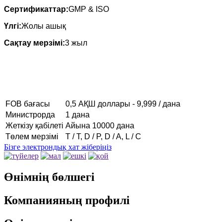
Сертификаттар:
GMP & ISO
Үлгі:
Жолы ашық
Сақтау мерзімі:
3 жыл
FOB бағасы
0,5 АҚШ доллары - 9,999 / дана
Министрорда
1 дана
Жеткізу қабілеті
Айына 10000 дана
Төлем мерзімі
T / T, D / P, D / A, L / C
Бізге электрондық хат жіберіңіз
Өнімнің бөлшегі
Компанияның профилі