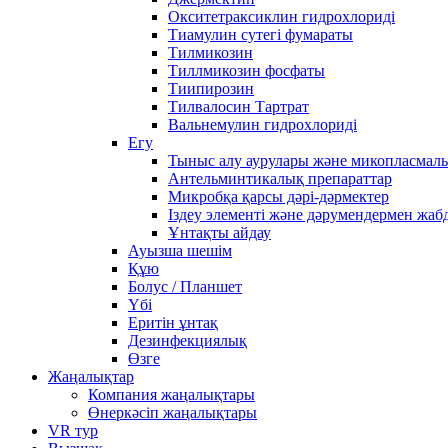
Окситетраксиклин гидрохлориді
Тиамулин сутегі фумараты
Тилмикозин
Тиллмикозин фосфаты
Тиипирозин
Тилвалосин Тартрат
Вальнемулин гидрохлориді
Егу
Тыныс алу аурулары және микопласмал
Антельминтикалық препараттар
Микробқа қарсы дәрі-дәрмектер
Іздеу элементі және дәрумендермен жаб
Ұнтақты айдау
Ауызша шешім
Құю
Болус / Планшет
Үбі
Еритін ұнтақ
Дезинфекциялық
Өзге
Жаңалықтар
Компания жаңалықтары
Өнеркәсіп жаңалықтары
VR тур