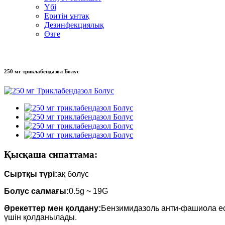
Үбі
Еритін ұнтақ
Дезинфекциялық
Өзге
250 мг триклабендазол Болус
Қысқаша сипаттама:
Сыртқы түрі:
ақ болус
Болус салмағы:
0.5g ~ 19G
Әрекеттер мен қолдану
:
Бензимидазоль анти-фашиола ес
үшін қолданылады.