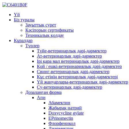
Үй
Біз туралы
Зауыттық сурет
Кәсіпорын сертификаты
Техникалық қолдау
Құралдар
Түрлер
Түйе-ветеринарлық дәрі-дәрмектер
Ат-ветеринарлық дәрі-дәрмектер
Ірі қара мал ветеринарлық дәрі-дәрмектер
Қой / ешкі-ветеринариялық дәрі-дәрмектер
Свинг-ветеринарлық дәрі-дәрмектер
Құс етінің ветеринарлық дәрі-дәрмектері
Үй жануарлары-ветеринарлық дәрі-дәрмектер
Су-ветеринарлық дәрі-дәрмектер
Дозаланған форма
Апи
Абамектин
Жабырақ натрий
Doxycycline gylate
EPrinomectin
Флорфеникол
Джермектин