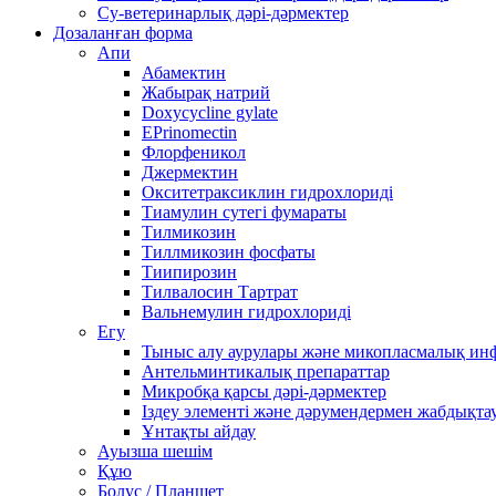
Су-ветеринарлық дәрі-дәрмектер
Дозаланған форма
Апи
Абамектин
Жабырақ натрий
Doxycycline gylate
EPrinomectin
Флорфеникол
Джермектин
Окситетраксиклин гидрохлориді
Тиамулин сутегі фумараты
Тилмикозин
Тиллмикозин фосфаты
Тиипирозин
Тилвалосин Тартрат
Вальнемулин гидрохлориді
Егу
Тыныс алу аурулары және микопласмалық ин
Антельминтикалық препараттар
Микробқа қарсы дәрі-дәрмектер
Іздеу элементі және дәрумендермен жабдықта
Ұнтақты айдау
Ауызша шешім
Құю
Болус / Планшет