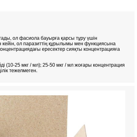
ды, ол фасиола бауырға қарсы тұру үшін
н кейін, ол паразиттің құрылымы мен функциясына
концентрациядағы ересектер сияқты концентрацияға
і (10-25 мкг / мл); 25-50 мкг / мл жоғары концентрация
ілік тежелмеген.