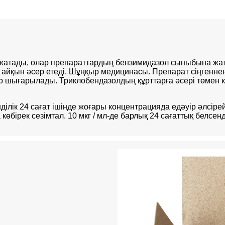
жатады, олар препараттардың бензимидазол сыныбына жата
айқын әсер етеді. Шұңқыр медицинасы. Препарат сіңгенне
 шығарылады. Триклобендазолдың құрттарға әсері төмен 
ілік 24 сағат ішінде жоғары концентрацияда едәуір әлсірейд
көбірек сезімтал. 10 мкг / мл-де барлық 24 сағаттық белсенд