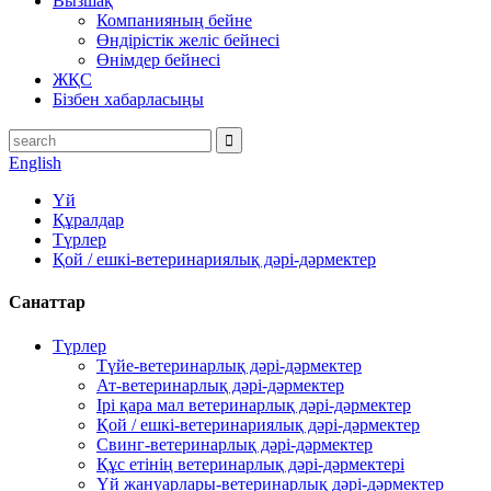
Вызшақ
Компанияның бейне
Өндірістік желіс бейнесі
Өнімдер бейнесі
ЖҚС
Бізбен хабарласыңы
English
Үй
Құралдар
Түрлер
Қой / ешкі-ветеринариялық дәрі-дәрмектер
Санаттар
Түрлер
Түйе-ветеринарлық дәрі-дәрмектер
Ат-ветеринарлық дәрі-дәрмектер
Ірі қара мал ветеринарлық дәрі-дәрмектер
Қой / ешкі-ветеринариялық дәрі-дәрмектер
Свинг-ветеринарлық дәрі-дәрмектер
Құс етінің ветеринарлық дәрі-дәрмектері
Үй жануарлары-ветеринарлық дәрі-дәрмектер