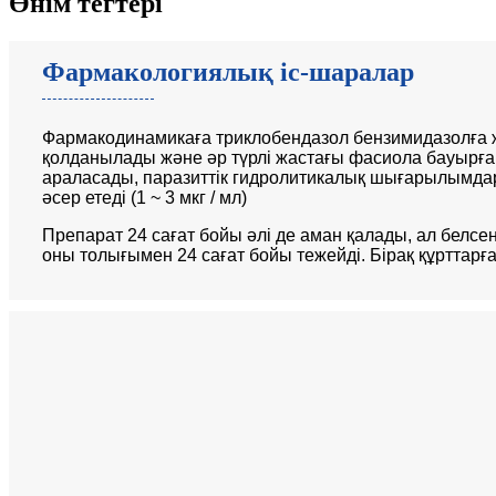
Өнім тегтері
Фармакологиялық іс-шаралар
Фармакодинамикаға триклобендазол бензимидазолға 
қолданылады және әр түрлі жастағы фасиола бауырға 
араласады, паразиттік гидролитикалық шығарылымдар
әсер етеді (1 ~ 3 мкг / мл)
Препарат 24 сағат бойы әлі де аман қалады, ал белсенд
оны толығымен 24 сағат бойы тежейді. Бірақ құрттарға 