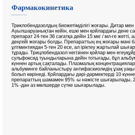
Фармакокинетика
Триклобендазолдың биожетімділігі жоғары. Дитар мен қ
Ауылшаруанықтан кейін, ешкі мен қойлардағы дене с
препарат 24-тен 36 сағатқа дейін 15 мкг / мл-ге жетті,
деңгейі жоғары болды. Препараттың ең жоғары мәні 
ұлтминтиядан 5-тен 20 есе, ал іріктеу жартылай шығар
тұрады. Трицлобендазол негізінен қойлар мен егеуқұ
сульфоксид туындыларына дейін тотығады, бұл альбу
күннен артық сақталады. Плазмалық концентрацияла
альбуминге байланыстыру антифаскиолидің ұзақ уақ
болып көрінеді. Қойлардағы дәрі-дәрмектерді 10 күннен
препараттың шамамен 95% -ы нәжісте шығарылады, 
1% -дан аз мөлшерде сүтке шығарылады.