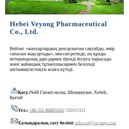
Hebei Veyong Pharmaceutical
Co., Ltd.
Вейонг «жануарлардың денсаулығын сақтайды, өмір
сапасын жақсартады», миссия ретінде, ең құнды
ветеринарлық дәрі-дәрмек бренді болуға тырысады
және жаһандық тұтынушылармен белсенді
ынтымақтастықты асыға күтеді.
Қосу.:
№68 Ганжіз жолы, Шижяжуанг, Хебей,
Қытай
Тел.:
+86 311 86065103
/ 5203/5321
Халықаралық сату бөлімі:
info-vet@veyong.com