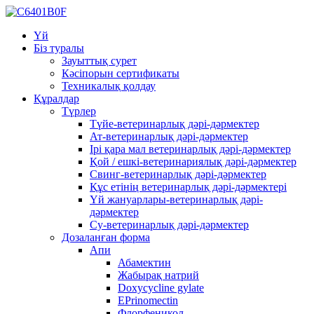
Үй
Біз туралы
Зауыттық сурет
Кәсіпорын сертификаты
Техникалық қолдау
Құралдар
Түрлер
Түйе-ветеринарлық дәрі-дәрмектер
Ат-ветеринарлық дәрі-дәрмектер
Ірі қара мал ветеринарлық дәрі-дәрмектер
Қой / ешкі-ветеринариялық дәрі-дәрмектер
Свинг-ветеринарлық дәрі-дәрмектер
Құс етінің ветеринарлық дәрі-дәрмектері
Үй жануарлары-ветеринарлық дәрі-
дәрмектер
Су-ветеринарлық дәрі-дәрмектер
Дозаланған форма
Апи
Абамектин
Жабырақ натрий
Doxycycline gylate
EPrinomectin
Флорфеникол