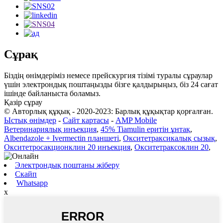
Сұрақ
Біздің өнімдеріміз немесе прейскургия тізімі туралы сұраулар
үшін электрондық поштаңызды бізге қалдырыңыз, біз 24 сағат
ішінде байланыста боламыз.
Қазір сұрау
© Авторлық құқық - 2020-2023: Барлық құқықтар қорғалған.
Ыстық өнімдер
-
Сайт картасы
-
AMP Mobile
Ветеринариялық инъекция
,
45% Tiamulin еритін ұнтақ
,
Albendazole + Ivermectin планшеті
,
Окситетраксикалық сызық
,
Окситетросакционклин 20 инъекция
,
Окситетраксоклин 20
,
Электрондық поштаны жіберу
Скайп
Whatsapp
x