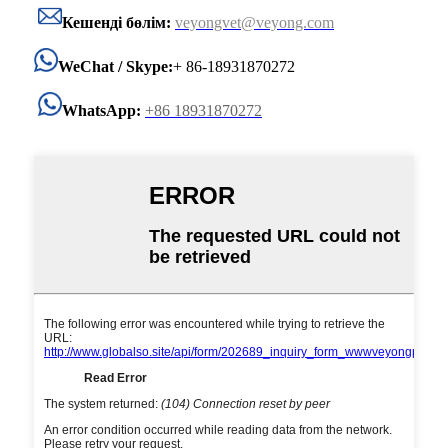
Кешенді бөлім:
veyongvet@veyong.com
WeChat / Skype:
+ 86-18931870272
WhatsApp:
+86 18931870272