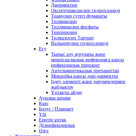
Джермектин
Окситетраксиклин гидрохлориді
Тиамулин сутегі фумараты
Тилмикозин
Тиллмикозин фосфаты
Тиипирозин
Тилвалосин Тартрат
Вальнемулин гидрохлориді
Егу
Тыныс алу аурулары және
микопласмалық инфекцияға қарсы
инфекциялық препарат
Антельминтикалық препараттар
Микробқа қарсы дәрі-дәрмектер
Іздеу элементі және дәрумендермен
жабдықтау
Ұнтақты айдау
Ауызша шешім
Құю
Болус / Планшет
Үбі
Еритін ұнтақ
Дезинфекциялық
Өзге