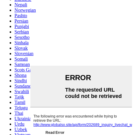
Nepali
Norwegian
Pashto
Persian
Punjabi
Serbian
Sesotho
Sinhala
Slovak
Slovenian
Somali
Samoan
Scots Gaelic
Shona
Sindhi
Sundanese
Swahili
Tajik
Tamil
Telugu
Thai
Ukrainian
Urdu
Uzbek
Vietnamese