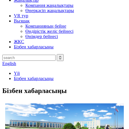
Жаңалықтар
Компания жаңалықтары
Өнеркәсіп жаңалықтары
VR тур
Вызшақ
Компанияның бейне
Өндірістік желіс бейнесі
Өнімдер бейнесі
ЖҚС
Бізбен хабарласыңы
English
Үй
Бізбен хабарласыңы
Бізбен хабарласыңы