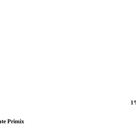
1
te Primix