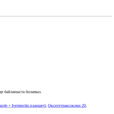
нде байланыста боламыз.
zole + Ivermectin планшеті
,
Окситетраксоклин 20
,