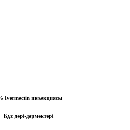
% Ivermectin инъекциясы
Құс дәрі-дәрмектері