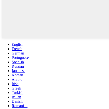
English
French
German
Portuguese
Spanish
Russian
Japanese
Korean
Arabic
Irish
Greek
Turkish
Italian
Danish
Romanian