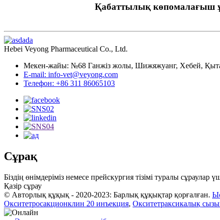
Қабаттылық көпомалағыш 
Hebei Veyong Pharmaceutical Co., Ltd.
Мекен-жайы: №68 Ганжіз жолы, Шижяжуанг, Хебей, Қыт
E-mail: info-vet@veyong.com
Телефон: +86 311 86065103
Сұрақ
Біздің өнімдеріміз немесе прейскургия тізімі туралы сұраулар 
Қазір сұрау
© Авторлық құқық - 2020-2023: Барлық құқықтар қорғалған.
Ы
Окситетросакционклин 20 инъекция
,
Окситетраксикалық сызы