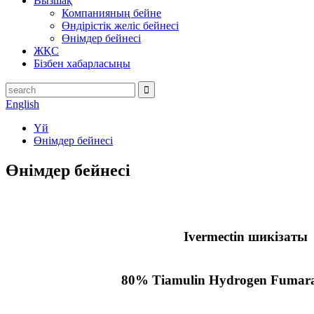
Вызшақ
Компанияның бейне
Өндірістік желіс бейнесі
Өнімдер бейнесі
ЖҚС
Бізбен хабарласыңы
English
Үй
Өнімдер бейнесі
Өнімдер бейнесі
Ivermectin шикізаты
80% Tiamulin Hydrogen Fumara