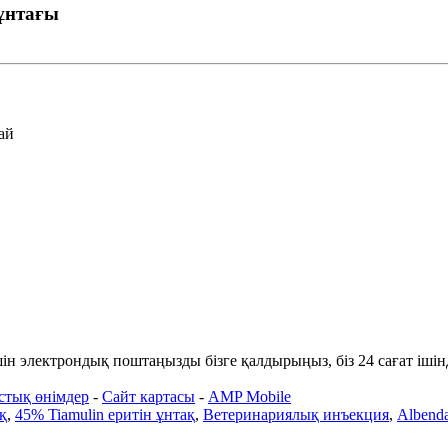
ұнтағы
ай
үшін электрондық поштаңызды бізге қалдырыңыз, біз 24 сағат іші
стық өнімдер
-
Сайт картасы
-
AMP Mobile
қ
,
45% Tiamulin еритін ұнтақ
,
Ветеринариялық инъекция
,
Albenda