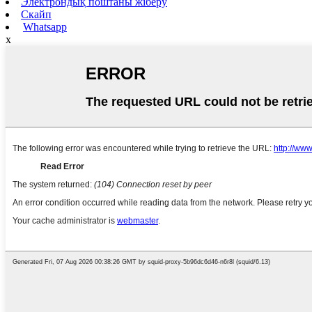
Электрондық поштаны жіберу
Скайп
Whatsapp
x