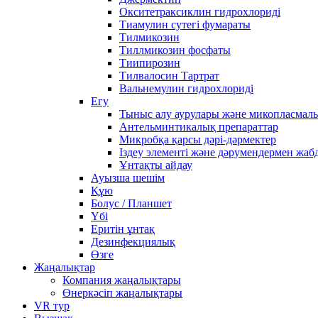
Окситетраксиклин гидрохлориді
Тиамулин сутегі фумараты
Тилмикозин
Тиллмикозин фосфаты
Тиипирозин
Тилвалосин Тартрат
Вальнемулин гидрохлориді
Егу
Тыныс алу аурулары және микопласмал
Антельминтикалық препараттар
Микробқа қарсы дәрі-дәрмектер
Іздеу элементі және дәрумендермен жаб
Ұнтақты айдау
Ауызша шешім
Құю
Болус / Планшет
Үбі
Еритін ұнтақ
Дезинфекциялық
Өзге
Жаңалықтар
Компания жаңалықтары
Өнеркәсіп жаңалықтары
VR тур