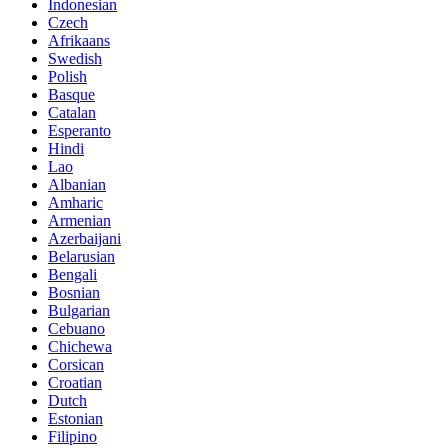
Indonesian
Czech
Afrikaans
Swedish
Polish
Basque
Catalan
Esperanto
Hindi
Lao
Albanian
Amharic
Armenian
Azerbaijani
Belarusian
Bengali
Bosnian
Bulgarian
Cebuano
Chichewa
Corsican
Croatian
Dutch
Estonian
Filipino