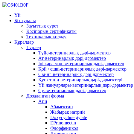
Үй
Біз туралы
Зауыттық сурет
Кәсіпорын сертификаты
Техникалық қолдау
Құралдар
Түрлер
Түйе-ветеринарлық дәрі-дәрмектер
Ат-ветеринарлық дәрі-дәрмектер
Ірі қара мал ветеринарлық дәрі-дәрмектер
Қой / ешкі-ветеринариялық дәрі-дәрмектер
Свинг-ветеринарлық дәрі-дәрмектер
Құс етінің ветеринарлық дәрі-дәрмектері
Үй жануарлары-ветеринарлық дәрі-дәрмектер
Су-ветеринарлық дәрі-дәрмектер
Дозаланған форма
Апи
Абамектин
Жабырақ натрий
Doxycycline gylate
EPrinomectin
Флорфеникол
Джермектин