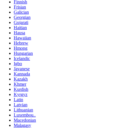
Finnish
Frisian
Galician
Georgian
Gujarati
Haitian
Hausa
Hawaiian
Hebrew
Hmong
Hungarian
Icelandic
Igbo
Javanese
Kannada
Kazakh
Khmer
Kurdish
Kyrgyz
Latin
Latvian
Lithuanian
Luxembou..
Macedonian
Malagasy