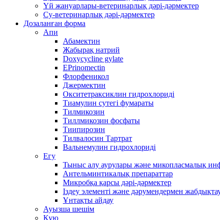
Үй жануарлары-ветеринарлық дәрі-дәрмектер
Су-ветеринарлық дәрі-дәрмектер
Дозаланған форма
Апи
Абамектин
Жабырақ натрий
Doxycycline gylate
EPrinomectin
Флорфеникол
Джермектин
Окситетраксиклин гидрохлориді
Тиамулин сутегі фумараты
Тилмикозин
Тиллмикозин фосфаты
Тиипирозин
Тилвалосин Тартрат
Вальнемулин гидрохлориді
Егу
Тыныс алу аурулары және микопласмалық ин
Антельминтикалық препараттар
Микробқа қарсы дәрі-дәрмектер
Іздеу элементі және дәрумендермен жабдықта
Ұнтақты айдау
Ауызша шешім
Құю