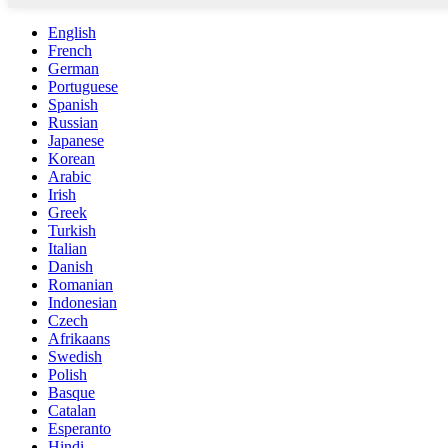
English
French
German
Portuguese
Spanish
Russian
Japanese
Korean
Arabic
Irish
Greek
Turkish
Italian
Danish
Romanian
Indonesian
Czech
Afrikaans
Swedish
Polish
Basque
Catalan
Esperanto
Hindi