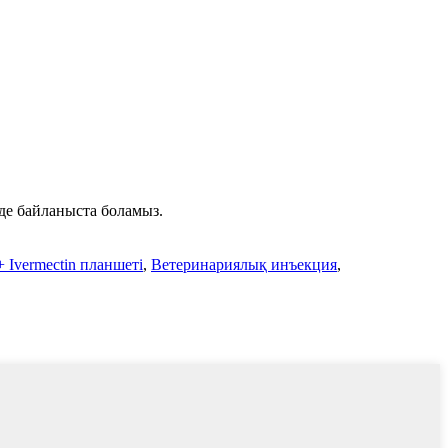
нде байланыста боламыз.
+ Ivermectin планшеті
,
Ветеринариялық инъекция
,