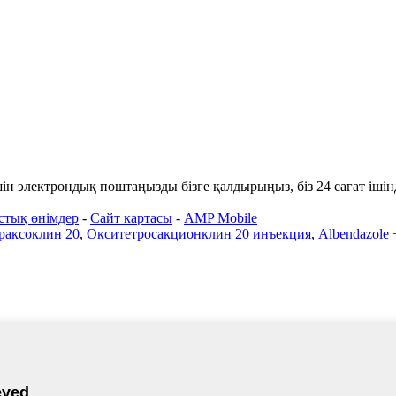
үшін электрондық поштаңызды бізге қалдырыңыз, біз 24 сағат іші
стық өнімдер
-
Сайт картасы
-
AMP Mobile
раксоклин 20
,
Окситетросакционклин 20 инъекция
,
Albendazole 