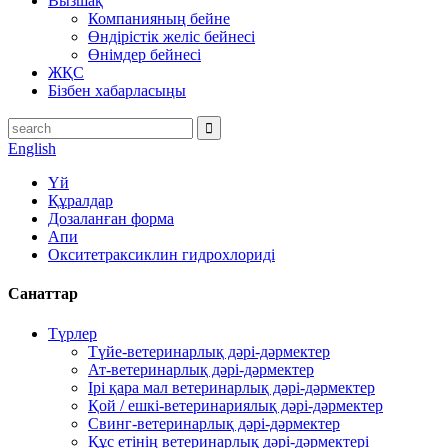
Вызшақ
Компанияның бейне
Өндірістік желіс бейнесі
Өнімдер бейнесі
ЖҚС
Бізбен хабарласыңы
English
Үй
Құралдар
Дозаланған форма
Апи
Окситетраксиклин гидрохлориді
Санаттар
Түрлер
Түйе-ветеринарлық дәрі-дәрмектер
Ат-ветеринарлық дәрі-дәрмектер
Ірі қара мал ветеринарлық дәрі-дәрмектер
Қой / ешкі-ветеринариялық дәрі-дәрмектер
Свинг-ветеринарлық дәрі-дәрмектер
Құс етінің ветеринарлық дәрі-дәрмектері