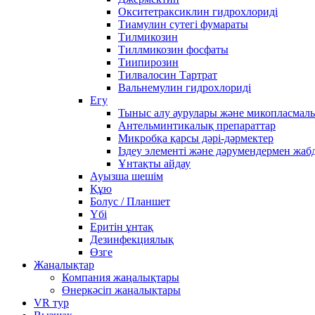
Окситетраксиклин гидрохлориді
Тиамулин сутегі фумараты
Тилмикозин
Тиллмикозин фосфаты
Тиипирозин
Тилвалосин Тартрат
Вальнемулин гидрохлориді
Егу
Тыныс алу аурулары және микопласмал
Антельминтикалық препараттар
Микробқа қарсы дәрі-дәрмектер
Іздеу элементі және дәрумендермен жаб
Ұнтақты айдау
Ауызша шешім
Құю
Болус / Планшет
Үбі
Еритін ұнтақ
Дезинфекциялық
Өзге
Жаңалықтар
Компания жаңалықтары
Өнеркәсіп жаңалықтары
VR тур