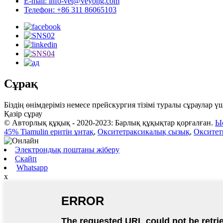
E-mail: info-vet@veyong.com
Телефон: +86 311 86065103
Сұрақ
Біздің өнімдеріміз немесе прейскургия тізімі туралы сұраулар 
Қазір сұрау
© Авторлық құқық - 2020-2023: Барлық құқықтар қорғалған.
Ы
45% Tiamulin еритін ұнтақ
,
Окситетраксикалық сызық
,
Окситет
Электрондық поштаны жіберу
Скайп
Whatsapp
x