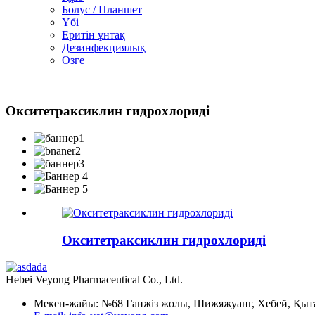
Болус / Планшет
Үбі
Еритін ұнтақ
Дезинфекциялық
Өзге
Окситетраксиклин гидрохлориді
Окситетраксиклин гидрохлориді
Hebei Veyong Pharmaceutical Co., Ltd.
Мекен-жайы: №68 Ганжіз жолы, Шижяжуанг, Хебей, Қыт