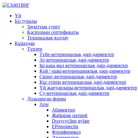
Үй
Біз туралы
Зауыттық сурет
Кәсіпорын сертификаты
Техникалық қолдау
Құралдар
Түрлер
Түйе-ветеринарлық дәрі-дәрмектер
Ат-ветеринарлық дәрі-дәрмектер
Ірі қара мал ветеринарлық дәрі-дәрмектер
Қой / ешкі-ветеринариялық дәрі-дәрмектер
Свинг-ветеринарлық дәрі-дәрмектер
Құс етінің ветеринарлық дәрі-дәрмектері
Үй жануарлары-ветеринарлық дәрі-дәрмектер
Су-ветеринарлық дәрі-дәрмектер
Дозаланған форма
Апи
Абамектин
Жабырақ натрий
Doxycycline gylate
EPrinomectin
Флорфеникол
Джермектин