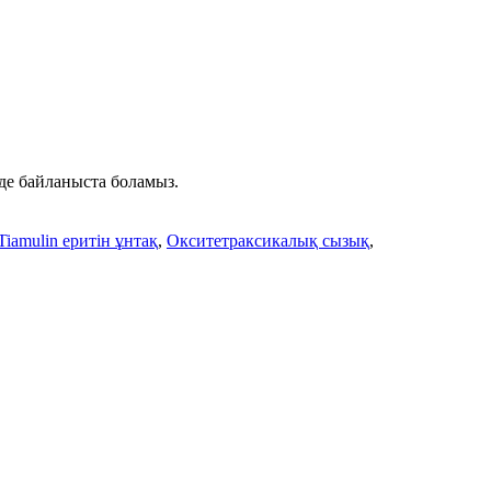
нде байланыста боламыз.
iamulin еритін ұнтақ
,
Окситетраксикалық сызық
,