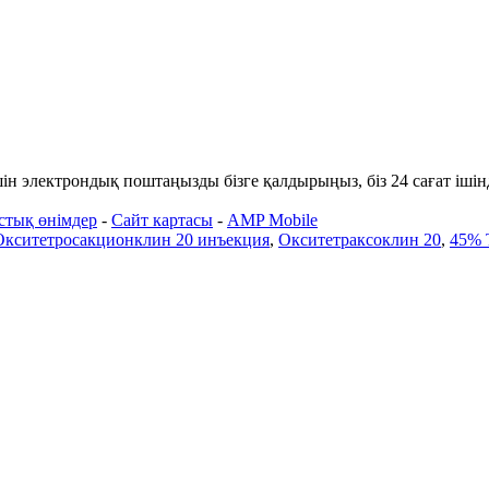
үшін электрондық поштаңызды бізге қалдырыңыз, біз 24 сағат іші
стық өнімдер
-
Сайт картасы
-
AMP Mobile
Окситетросакционклин 20 инъекция
,
Окситетраксоклин 20
,
45% T