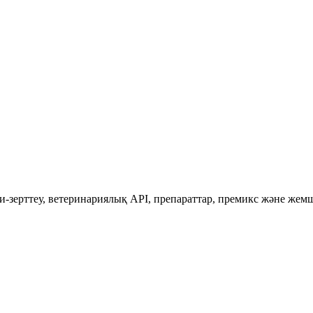
зерттеу, ветеринариялық API, препараттар, премикс және жемшө