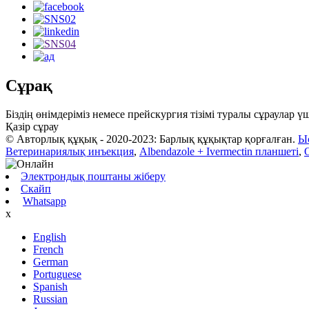
Сұрақ
Біздің өнімдеріміз немесе прейскургия тізімі туралы сұраулар 
Қазір сұрау
© Авторлық құқық - 2020-2023: Барлық құқықтар қорғалған.
Ы
Ветеринариялық инъекция
,
Albendazole + Ivermectin планшеті
,
Электрондық поштаны жіберу
Скайп
Whatsapp
x
English
French
German
Portuguese
Spanish
Russian