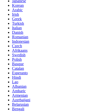
Japanese
Korean
Arabic
Irish
Greek
Turkish
Italian
Danish
Romanian
Indonesian
Czech
Afrikaans
Swedish
Polish
Basque
Catalan
Esperanto
Hindi
Lao
Albanian
Amharic
Armenian
Azerbaijani
Belarusian
Bengali