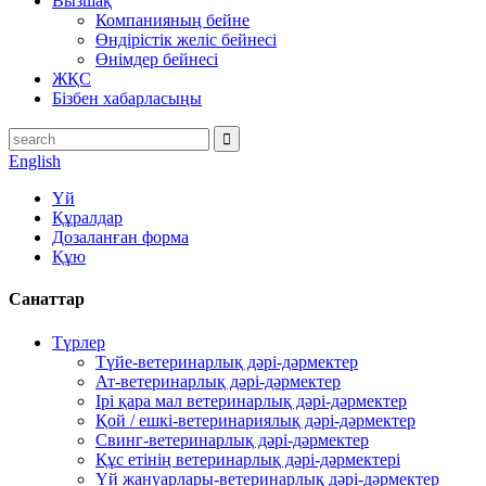
Вызшақ
Компанияның бейне
Өндірістік желіс бейнесі
Өнімдер бейнесі
ЖҚС
Бізбен хабарласыңы
English
Үй
Құралдар
Дозаланған форма
Құю
Санаттар
Түрлер
Түйе-ветеринарлық дәрі-дәрмектер
Ат-ветеринарлық дәрі-дәрмектер
Ірі қара мал ветеринарлық дәрі-дәрмектер
Қой / ешкі-ветеринариялық дәрі-дәрмектер
Свинг-ветеринарлық дәрі-дәрмектер
Құс етінің ветеринарлық дәрі-дәрмектері
Үй жануарлары-ветеринарлық дәрі-дәрмектер