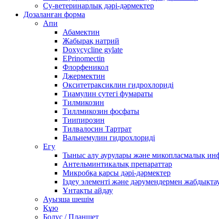
Су-ветеринарлық дәрі-дәрмектер
Дозаланған форма
Апи
Абамектин
Жабырақ натрий
Doxycycline gylate
EPrinomectin
Флорфеникол
Джермектин
Окситетраксиклин гидрохлориді
Тиамулин сутегі фумараты
Тилмикозин
Тиллмикозин фосфаты
Тиипирозин
Тилвалосин Тартрат
Вальнемулин гидрохлориді
Егу
Тыныс алу аурулары және микопласмалық ин
Антельминтикалық препараттар
Микробқа қарсы дәрі-дәрмектер
Іздеу элементі және дәрумендермен жабдықта
Ұнтақты айдау
Ауызша шешім
Құю
Болус / Планшет