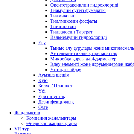
Окситетраксиклин гидрохлориді
Тиамулин сутегі фумараты
Тилмикозин
Тиллмикозин фосфаты
Тиипирозин
Тилвалосин Тартрат
Вальнемулин гидрохлориді
Егу
Тыныс алу аурулары және микопласмал
Антельминтикалық препараттар
Микробқа қарсы дәрі-дәрмектер
Іздеу элементі және дәрумендермен жаб
Ұнтақты айдау
Ауызша шешім
Құю
Болус / Планшет
Үбі
Еритін ұнтақ
Дезинфекциялық
Өзге
Жаңалықтар
Компания жаңалықтары
Өнеркәсіп жаңалықтары
VR тур