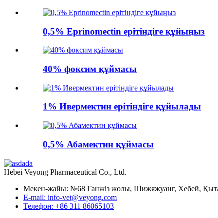
0,5% Eprinomectin ерітіндіге құйыңыз
40% фоксим құймасы
1% Ивермектин ерітіндіге құйылады
0,5% Абамектин құймасы
Hebei Veyong Pharmaceutical Co., Ltd.
Мекен-жайы: №68 Ганжіз жолы, Шижяжуанг, Хебей, Қыт
E-mail: info-vet@veyong.com
Телефон: +86 311 86065103