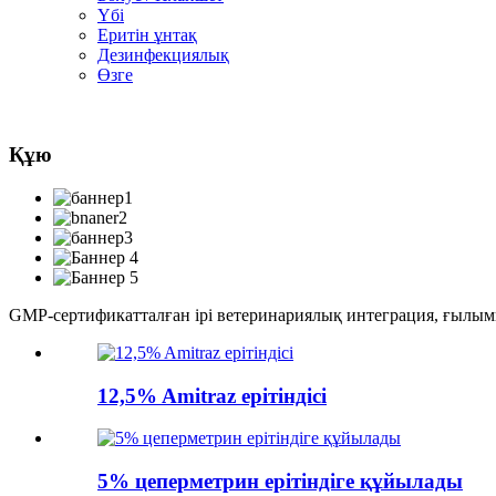
Үбі
Еритін ұнтақ
Дезинфекциялық
Өзге
Құю
GMP-сертификатталған ірі ветеринариялық интеграция, ғылыми-
12,5% Amitraz ерітіндісі
5% цеперметрин ерітіндіге құйылады