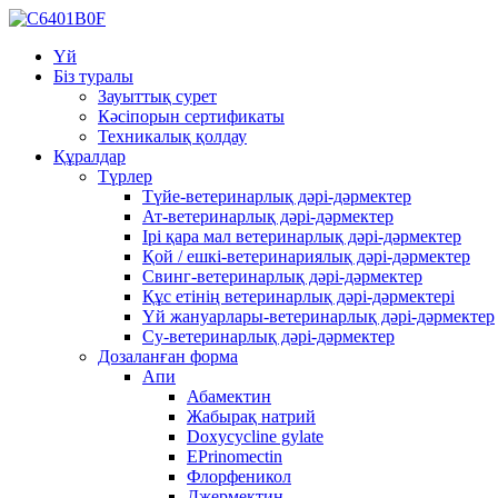
Үй
Біз туралы
Зауыттық сурет
Кәсіпорын сертификаты
Техникалық қолдау
Құралдар
Түрлер
Түйе-ветеринарлық дәрі-дәрмектер
Ат-ветеринарлық дәрі-дәрмектер
Ірі қара мал ветеринарлық дәрі-дәрмектер
Қой / ешкі-ветеринариялық дәрі-дәрмектер
Свинг-ветеринарлық дәрі-дәрмектер
Құс етінің ветеринарлық дәрі-дәрмектері
Үй жануарлары-ветеринарлық дәрі-дәрмектер
Су-ветеринарлық дәрі-дәрмектер
Дозаланған форма
Апи
Абамектин
Жабырақ натрий
Doxycycline gylate
EPrinomectin
Флорфеникол
Джермектин