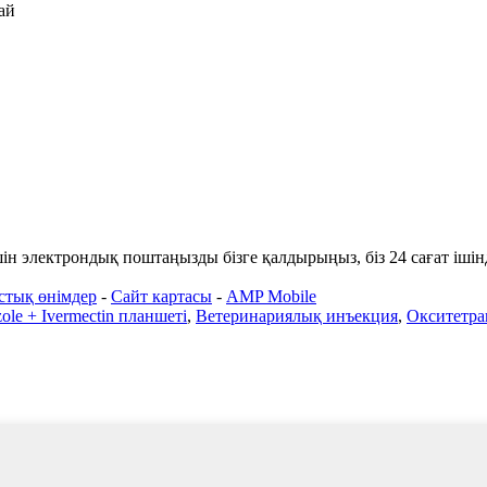
ай
үшін электрондық поштаңызды бізге қалдырыңыз, біз 24 сағат іші
стық өнімдер
-
Сайт картасы
-
AMP Mobile
ole + Ivermectin планшеті
,
Ветеринариялық инъекция
,
Окситетра