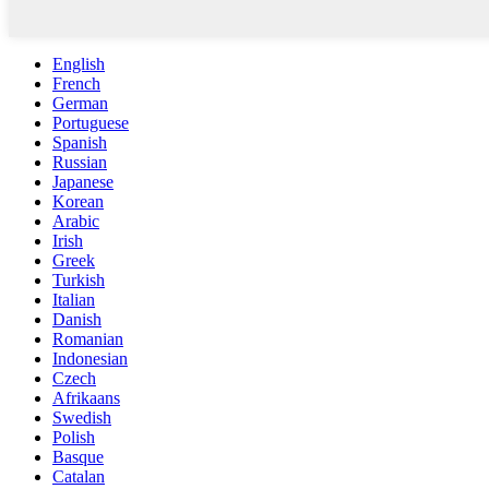
English
French
German
Portuguese
Spanish
Russian
Japanese
Korean
Arabic
Irish
Greek
Turkish
Italian
Danish
Romanian
Indonesian
Czech
Afrikaans
Swedish
Polish
Basque
Catalan