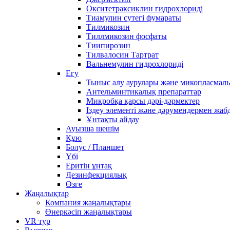
Окситетраксиклин гидрохлориді
Тиамулин сутегі фумараты
Тилмикозин
Тиллмикозин фосфаты
Тиипирозин
Тилвалосин Тартрат
Вальнемулин гидрохлориді
Егу
Тыныс алу аурулары және микопласмал
Антельминтикалық препараттар
Микробқа қарсы дәрі-дәрмектер
Іздеу элементі және дәрумендермен жаб
Ұнтақты айдау
Ауызша шешім
Құю
Болус / Планшет
Үбі
Еритін ұнтақ
Дезинфекциялық
Өзге
Жаңалықтар
Компания жаңалықтары
Өнеркәсіп жаңалықтары
VR тур