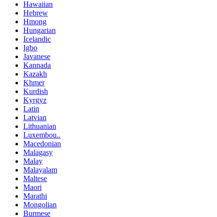
Hawaiian
Hebrew
Hmong
Hungarian
Icelandic
Igbo
Javanese
Kannada
Kazakh
Khmer
Kurdish
Kyrgyz
Latin
Latvian
Lithuanian
Luxembou..
Macedonian
Malagasy
Malay
Malayalam
Maltese
Maori
Marathi
Mongolian
Burmese