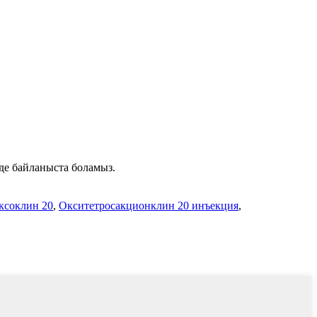
нде байланыста боламыз.
ксоклин 20
,
Окситетросакционклин 20 инъекция
,