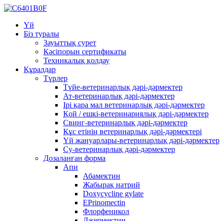
Үй
Біз туралы
Зауыттық сурет
Кәсіпорын сертификаты
Техникалық қолдау
Құралдар
Түрлер
Түйе-ветеринарлық дәрі-дәрмектер
Ат-ветеринарлық дәрі-дәрмектер
Ірі қара мал ветеринарлық дәрі-дәрмектер
Қой / ешкі-ветеринариялық дәрі-дәрмектер
Свинг-ветеринарлық дәрі-дәрмектер
Құс етінің ветеринарлық дәрі-дәрмектері
Үй жануарлары-ветеринарлық дәрі-дәрмектер
Су-ветеринарлық дәрі-дәрмектер
Дозаланған форма
Апи
Абамектин
Жабырақ натрий
Doxycycline gylate
EPrinomectin
Флорфеникол
Джермектин