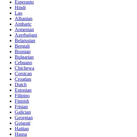
Esperanto
Hindi
Lao
Albanian
Amharic
Armenian
Azerbaijani
Belarusian
Bengali
Bosnian
Bulgarian
Cebuano
Chichewa
Corsican
Croatian
Dutch
Estonian
Filipino
Finnish
Frisian
Galician
Georgian
Gujarati
Haitian
Hausa