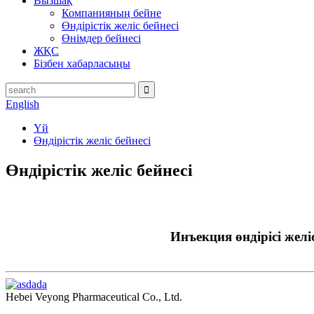
Вызшақ
Компанияның бейне
Өндірістік желіс бейнесі
Өнімдер бейнесі
ЖҚС
Бізбен хабарласыңы
English
Үй
Өндірістік желіс бейнесі
Өндірістік желіс бейнесі
Инъекция өндірісі желі
Hebei Veyong Pharmaceutical Co., Ltd.