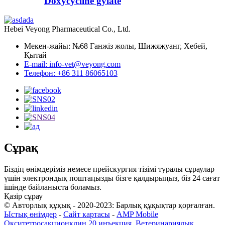
Doxycycline gylate
Hebei Veyong Pharmaceutical Co., Ltd.
Мекен-жайы: №68 Ганжіз жолы, Шижяжуанг, Хебей,
Қытай
E-mail: info-vet@veyong.com
Телефон: +86 311 86065103
Сұрақ
Біздің өнімдеріміз немесе прейскургия тізімі туралы сұраулар
үшін электрондық поштаңызды бізге қалдырыңыз, біз 24 сағат
ішінде байланыста боламыз.
Қазір сұрау
© Авторлық құқық - 2020-2023: Барлық құқықтар қорғалған.
Ыстық өнімдер
-
Сайт картасы
-
AMP Mobile
Окситетросакционклин 20 инъекция
,
Ветеринариялық