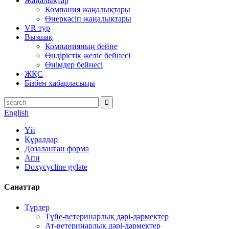
Жаңалықтар
Компания жаңалықтары
Өнеркәсіп жаңалықтары
VR тур
Вызшақ
Компанияның бейне
Өндірістік желіс бейнесі
Өнімдер бейнесі
ЖҚС
Бізбен хабарласыңы
English
Үй
Құралдар
Дозаланған форма
Апи
Doxycycline gylate
Санаттар
Түрлер
Түйе-ветеринарлық дәрі-дәрмектер
Ат-ветеринарлық дәрі-дәрмектер