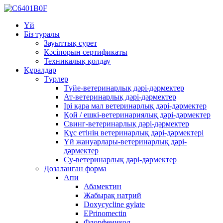
Үй
Біз туралы
Зауыттық сурет
Кәсіпорын сертификаты
Техникалық қолдау
Құралдар
Түрлер
Түйе-ветеринарлық дәрі-дәрмектер
Ат-ветеринарлық дәрі-дәрмектер
Ірі қара мал ветеринарлық дәрі-дәрмектер
Қой / ешкі-ветеринариялық дәрі-дәрмектер
Свинг-ветеринарлық дәрі-дәрмектер
Құс етінің ветеринарлық дәрі-дәрмектері
Үй жануарлары-ветеринарлық дәрі-
дәрмектер
Су-ветеринарлық дәрі-дәрмектер
Дозаланған форма
Апи
Абамектин
Жабырақ натрий
Doxycycline gylate
EPrinomectin
Флорфеникол