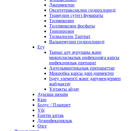
Джермектин
Окситетраксиклин гидрохлориді
Тиамулин сутегі фумараты
Тилмикозин
Тиллмикозин фосфаты
Тиипирозин
Тилвалосин Тартрат
Вальнемулин гидрохлориді
Егу
Тыныс алу аурулары және
микопласмалық инфекцияға қарсы
инфекциялық препарат
Антельминтикалық препараттар
Микробқа қарсы дәрі-дәрмектер
Іздеу элементі және дәрумендермен
жабдықтау
Ұнтақты айдау
Ауызша шешім
Құю
Болус / Планшет
Үбі
Еритін ұнтақ
Дезинфекциялық
Өзге