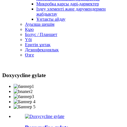
Микробқа қарсы дәрі-дәрмектер
Іздеу элементі және дәрумендермен
жабдықтау
Ұнтақты айдау
Ауызша шешім
Құю
Болус / Планшет
Үбі
Еритін ұнтақ
Дезинфекциялық
Өзге
Doxycycline gylate