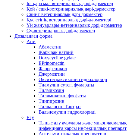
Ірі қара мал ветеринарлық дәрі-дәрмектер
Қой / ешкі-ветеринариялық дәрі-дәрмектер
Свинг-ветеринарлық дәрі-дәрмектер
Құс етінің ветеринарлық дәрі-дәрмектері
Үй жануарлары-ветеринарлық дәрі-дәрмектер
Су-ветеринарлық дәрі-дәрмектер
Дозаланған форма
Апи
Абамектин
Жабырақ натрий
Doxycycline gylate
EPrinomectin
Флорфеникол
Джермектин
Окситетраксиклин гидрохлориді
Тиамулин сутегі фумараты
Тилмикозин
Тиллмикозин фосфаты
Тиипирозин
Тилвалосин Тартрат
Вальнемулин гидрохлориді
Егу
Тыныс алу аурулары және микопласмалық
инфекцияға қарсы инфекциялық препарат
Антельминтикалық препараттар