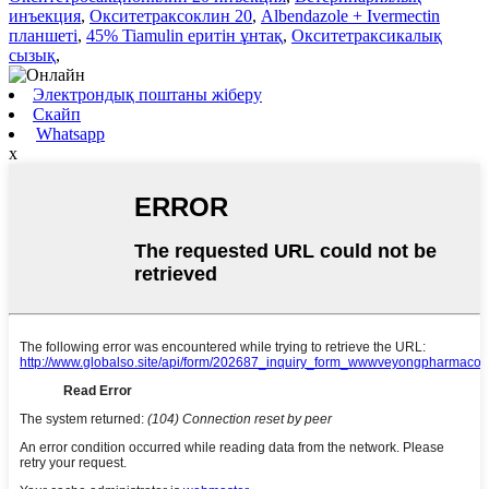
инъекция
,
Окситетраксоклин 20
,
Albendazole + Ivermectin
планшеті
,
45% Tiamulin еритін ұнтақ
,
Окситетраксикалық
сызық
,
Электрондық поштаны жіберу
Скайп
Whatsapp
x